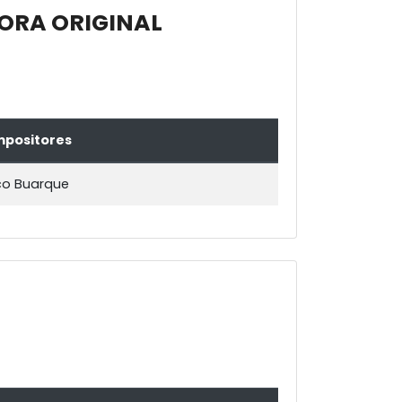
ORA ORIGINAL
positores
co Buarque