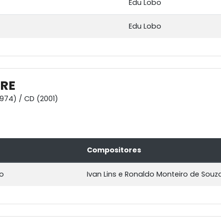
Edu Lobo
Edu Lobo
RE
1974) / CD (2001)
Compositores
o
Ivan Lins e Ronaldo Monteiro de Souz