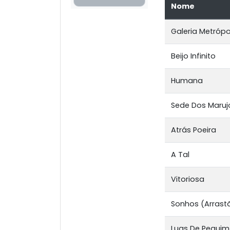
Nome
Galeria Metrópol
Beijo Infinito
Humana
Sede Dos Maruj
Atrás Poeira
A Tal
Vitoriosa
Sonhos (Arrast
Luas De Pequim