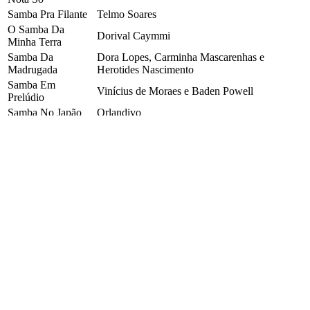
Samba Pra Filante
Telmo Soares
O Samba Da
Dorival Caymmi
Minha Terra
Samba Da
Dora Lopes, Carminha Mascarenhas e
Madrugada
Herotides Nascimento
Samba Em
Vinícius de Moraes e Baden Powell
Prelúdio
Samba No Japão
Orlandivo
Samba Só
Walter Santos e Tereza Souza
Samba Triste
Billy Blanco e Baden Powell
SAMBAS - DON JUNIOR, SEU CONJUNTO E
SEU SAX MARAVILHOSO