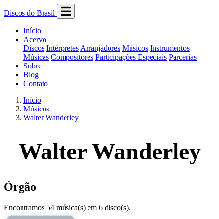
Discos do Brasil
Início
Acervo
Discos
Intérpretes
Arranjadores
Músicos
Instrumentos
Músicas
Compositores
Participações Especiais
Parcerias
Sobre
Blog
Contato
Início
Músicos
Walter Wanderley
Walter Wanderley
Órgão
Encontramos 54 música(s) em 6 disco(s).