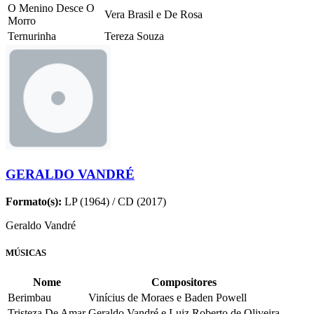
O Menino Desce O
Vera Brasil e De Rosa
Morro
Ternurinha
Tereza Souza
GERALDO VANDRÉ
Formato(s):
LP (1964) / CD (2017)
Geraldo Vandré
MÚSICAS
Nome
Compositores
Berimbau
Vinícius de Moraes e Baden Powell
Tristeza De Amar
Geraldo Vandré e Luiz Roberto de Oliveira