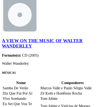
A VIEW ON THE MUSIC OF WALTER
WANDERLEY
Formato(s):
CD (2005)
Walter Wanderley
MÚSICAS
Nome
Compositores
Samba De Verão
Marcos Valle e Paulo Sérgio Valle
Diz Que Fui Por Aí
Zé Ketti e Hortênsio Rocha
Vivo Sonhando
Tom Jobim
Eu Sei Que Vou Te
Tom Jobim e Vinícius de Moraes