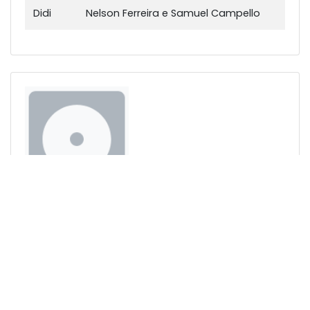
Didi
Nelson Ferreira e Samuel Campello
SINHÔ - ALIVIA ESTES OLHOS
Formato(s):
CD (0)
Diversos Intérpretes (ver Participações
Especiais)
MÚSICAS
Nome
Compositores