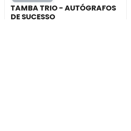
TAMBA TRIO - AUTÓGRAFOS
DE SUCESSO
Formato(s):
LP (1970) / CD (0)
Tamba Trio
MÚSICAS
Nome
Compositores
Garota De
Tom Jobim e Vinícius de
Ipanema
Moraes
Reza
Edu Lobo e Ruy Guerra