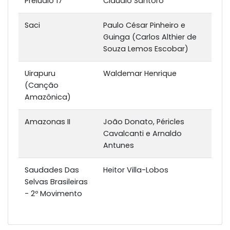
Prelúdio 17
Cláudio Santoro
Saci
Paulo César Pinheiro e
Guinga (Carlos Althier de
Souza Lemos Escobar)
Uirapuru
Waldemar Henrique
(Canção
Amazônica)
Amazonas II
João Donato, Péricles
Cavalcanti e Arnaldo
Antunes
Saudades Das
Heitor Villa-Lobos
Selvas Brasileiras
- 2º Movimento