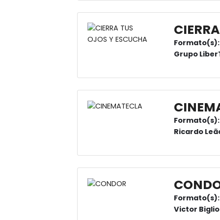
CIERRA
Formato(s):
Grupo Libe
CINEM
Formato(s):
Ricardo Leã
COND
Formato(s):
Victor Bigli