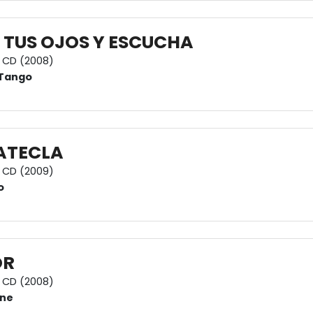
 TUS OJOS Y ESCUCHA
CD (2008)
rTango
ATECLA
CD (2009)
o
OR
CD (2008)
one