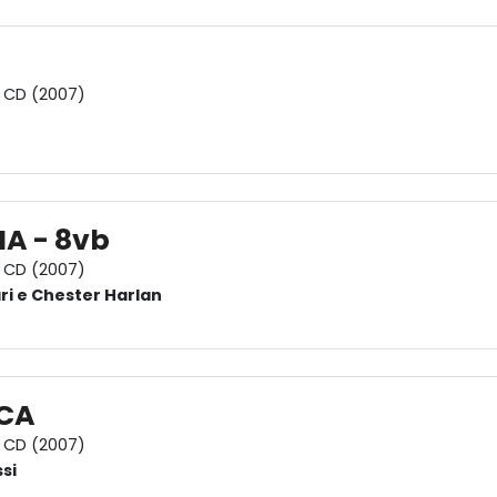
CD (2007)
IA - 8vb
CD (2007)
ri e Chester Harlan
CA
CD (2007)
si