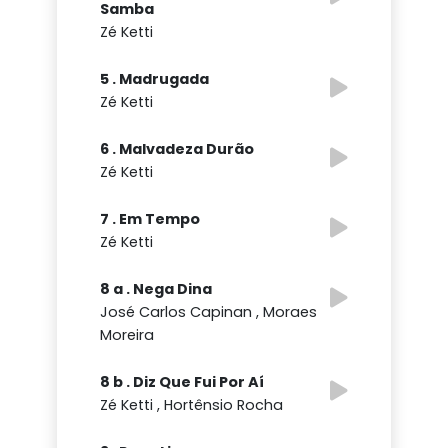
Samba
Zé Ketti
5 . Madrugada
Zé Ketti
6 . Malvadeza Durão
Zé Ketti
7 . Em Tempo
Zé Ketti
8 a . Nega Dina
José Carlos Capinan , Moraes
Moreira
8 b . Diz Que Fui Por Aí
Zé Ketti , Hortênsio Rocha