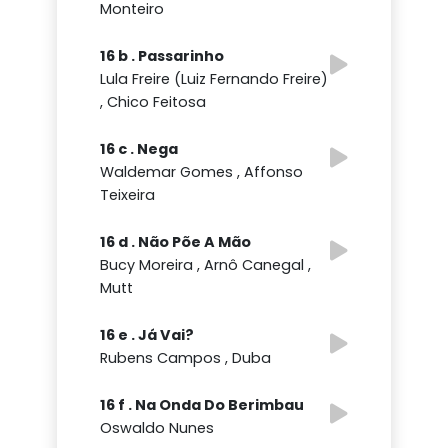
Monteiro
16 b . Passarinho
Lula Freire (Luiz Fernando Freire)
, Chico Feitosa
16 c . Nega
Waldemar Gomes , Affonso
Teixeira
16 d . Não Põe A Mão
Bucy Moreira , Arnô Canegal ,
Mutt
16 e . Já Vai?
Rubens Campos , Duba
16 f . Na Onda Do Berimbau
Oswaldo Nunes