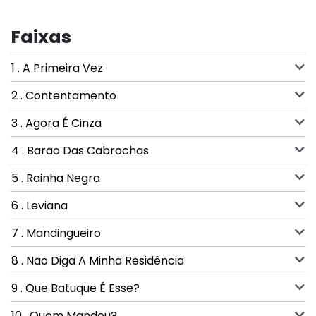
Faixas
1 . A Primeira Vez
2 . Contentamento
3 . Agora É Cinza
4 . Barão Das Cabrochas
5 . Rainha Negra
6 . Leviana
7 . Mandingueiro
8 . Não Diga A Minha Residência
9 . Que Batuque É Esse?
10 . Quem Mandou?