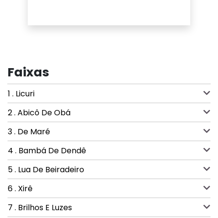
Faixas
1 . Licuri
2 . Abicô De Obá
3 . De Maré
4 . Bambá De Dendê
5 . Lua De Beiradeiro
6 . Xirê
7 . Brilhos E Luzes