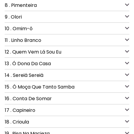
8 . Pimenteira
9 . Olori
10 . Omim-ô
11 . Linho Branco
12 . Quem Vem Lá Sou Eu
13 . Ó Dona Da Casa
14 . Sereiá Sereiá
15 . Ó Moça Que Tanto Samba
16 . Conta De Somar
17 . Capineiro
18 . Crioula
19 . Pisa Na Macieza