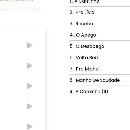
1 . A Caminho
2 . Pra Lívia
3 . Receba
4 . O Apego
5 . O Desapego
6 . Volta Bem
7 . Pro Michel
8 . Manhã De Saudade
9 . A Caminho (II)