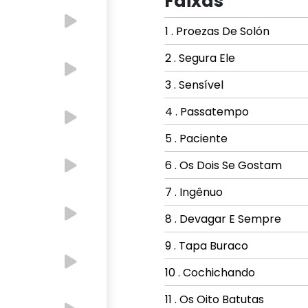
Faixas
1 . Proezas De Solón
2 . Segura Ele
3 . Sensível
4 . Passatempo
5 . Paciente
6 . Os Dois Se Gostam
7 . Ingênuo
8 . Devagar E Sempre
9 . Tapa Buraco
10 . Cochichando
11 . Os Oito Batutas