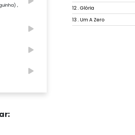
guinha) ,
12 . Glória
13 . Um A Zero
ar: