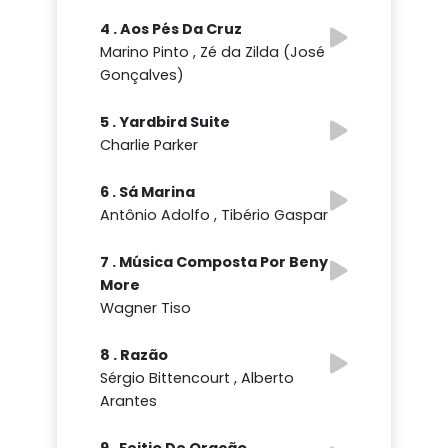
4 . Aos Pés Da Cruz
Marino Pinto , Zé da Zilda (José
Gonçalves)
5 . Yardbird Suite
Charlie Parker
6 . Sá Marina
Antônio Adolfo , Tibério Gaspar
7 . Música Composta Por Beny
More
Wagner Tiso
8 . Razão
Sérgio Bittencourt , Alberto
Arantes
9 . Feitio De Oração