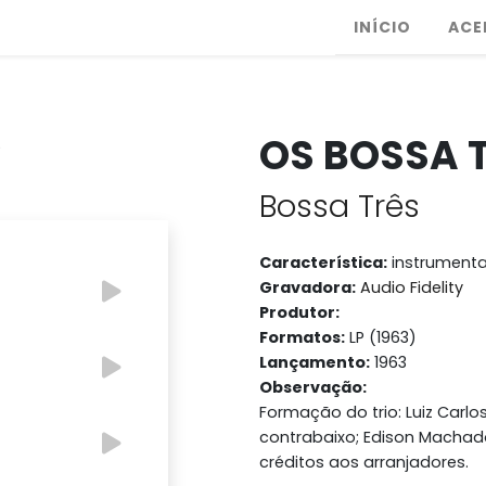
INÍCIO
ACE
OS BOSSA 
Bossa Três
Característica:
instrumenta
Gravadora:
Audio Fidelity
Produtor:
Formatos:
LP (1963)
Lançamento:
1963
Observação:
Formação do trio: Luiz Carlo
contrabaixo; Edison Machado
créditos aos arranjadores.