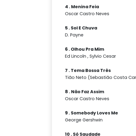
4 . Menina Feia
Oscar Castro Neves
5 . Sol E Chuva
D. Payne
6 . Olhou Pra Mim
Ed Lincoln , Sylvio Cesar
7 . Tema Bossa Três
Tião Neto (Sebastião Costa Ca
8 . Não Faz Assim
Oscar Castro Neves
9 . Somebody Loves Me
George Gershwin
10 . Só Saudade