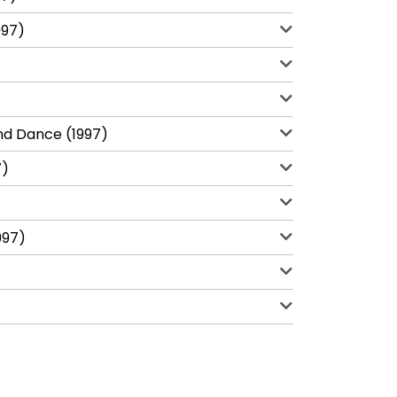
997)
And Dance (1997)
7)
997)