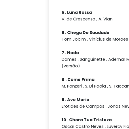
5 . Luna Rossa
V. de Crescenzo , A. Vian
6 . Chega De Saudade
Tom Jobim , Vinícius de Moraes
7 . Nada
Dames , Sanguinette , Ademar 
(versão)
8 . Come Prima
M. Panzeri , S. Di Paola , S. Taccan
9 . Ave Maria
Erotides de Campos , Jonas Ne
10 . Chora Tua Tristeza
Oscar Castro Neves , Luvercy Fior