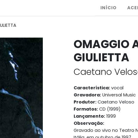
INÍCIO
ACE
ULIETTA
OMAGGIO A
GIULIETTA
Caetano Velos
Característica:
vocal
Gravadora:
Universal Music
Produtor:
Caetano Veloso
Formatos:
CD (1999)
Lançamento:
1999
Observação:
Gravado ao vivo no Teatro 
Itália, em outubro de 1997.