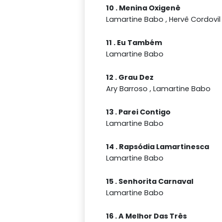
10 . Menina Oxigenê
Lamartine Babo , Hervê Cordovil
11 . Eu Também
Lamartine Babo
12 . Grau Dez
Ary Barroso , Lamartine Babo
13 . Parei Contigo
Lamartine Babo
14 . Rapsódia Lamartinesca
Lamartine Babo
15 . Senhorita Carnaval
Lamartine Babo
16 . A Melhor Das Três