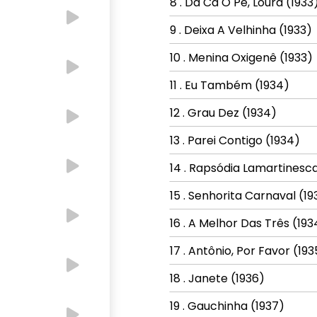
8 . Dá Cá O Pé, Loura (1933
9 . Deixa A Velhinha (1933)
10 . Menina Oxigenê (1933)
11 . Eu Também (1934)
12 . Grau Dez (1934)
13 . Parei Contigo (1934)
14 . Rapsódia Lamartinesca
15 . Senhorita Carnaval (19
16 . A Melhor Das Três (193
17 . Antônio, Por Favor (193
18 . Janete (1936)
19 . Gauchinha (1937)