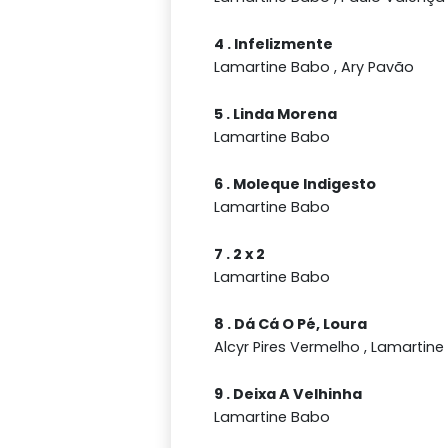
4 . Infelizmente
Lamartine Babo , Ary Pavão
5 . Linda Morena
Lamartine Babo
6 . Moleque Indigesto
Lamartine Babo
7 . 2 x 2
Lamartine Babo
8 . Dá Cá O Pé, Loura
Alcyr Pires Vermelho , Lamartin
9 . Deixa A Velhinha
Lamartine Babo