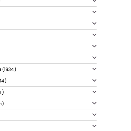
)
 (1934)
34)
4)
5)