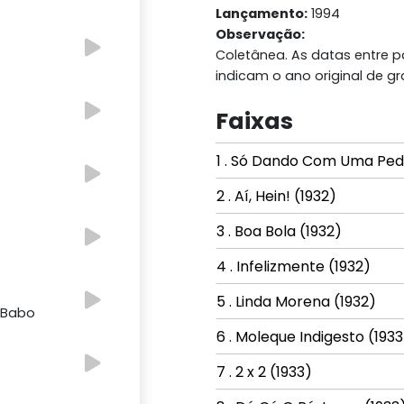
Lançamento:
1994
Observação:
Coletânea. As datas entre 
indicam o ano original de g
Faixas
1 . Só Dando Com Uma Pedr
2 . Aí, Hein! (1932)
3 . Boa Bola (1932)
4 . Infelizmente (1932)
5 . Linda Morena (1932)
e Babo
6 . Moleque Indigesto (1933
7 . 2 x 2 (1933)