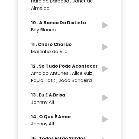
Haroldo Barbosa , Janet de
Almeida
10 . A Banca Do Distinto
Billy Blanco
11 . Choro Chorão
Martinho da Vila
12 . Se Tudo Pode Acontecer
Arnaldo Antunes , Alice Ruiz ,
Paulo Tatit , João Bandeira
13 . Eu E A Brisa
Johnny Alf
14 . O Que É Amar
Johnny Alf
15 . Todos Estão Surdos