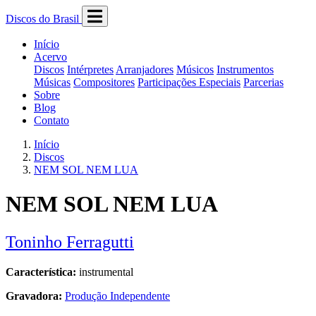
Discos do Brasil
Início
Acervo
Discos
Intérpretes
Arranjadores
Músicos
Instrumentos
Músicas
Compositores
Participações Especiais
Parcerias
Sobre
Blog
Contato
Início
Discos
NEM SOL NEM LUA
NEM SOL NEM LUA
Toninho Ferragutti
Característica:
instrumental
Gravadora:
Produção Independente