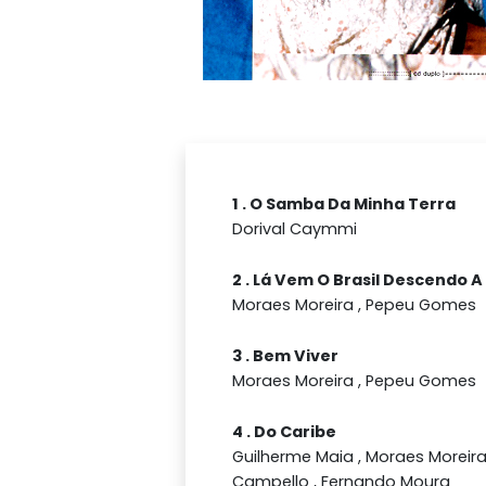
1 . O Samba Da Minha Terra
Dorival Caymmi
2 . Lá Vem O Brasil Descendo A
Moraes Moreira , Pepeu Gomes
3 . Bem Viver
Moraes Moreira , Pepeu Gomes
4 . Do Caribe
Guilherme Maia , Moraes Moreira
Campello , Fernando Moura