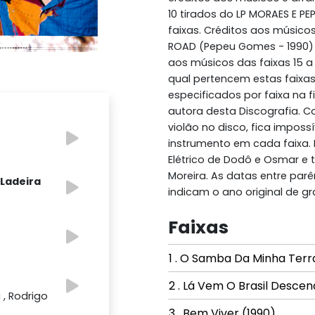
10 tirados do LP MORAES E P
faixas. Créditos aos músicos
ROAD (Pepeu Gomes - 1990) 
aos músicos das faixas 15 a
qual pertencem estas faixa
especificados por faixa na f
autora desta Discografia.
violão no disco, fica impossí
instrumento em cada faixa. 
Elétrico de Dodô e Osmar e 
Moreira. As datas entre pa
 Ladeira
indicam o ano original de g
Faixas
1 . O Samba Da Minha Terr
2 . Lá Vem O Brasil Descen
 , Rodrigo
3 . Bem Viver (1990)