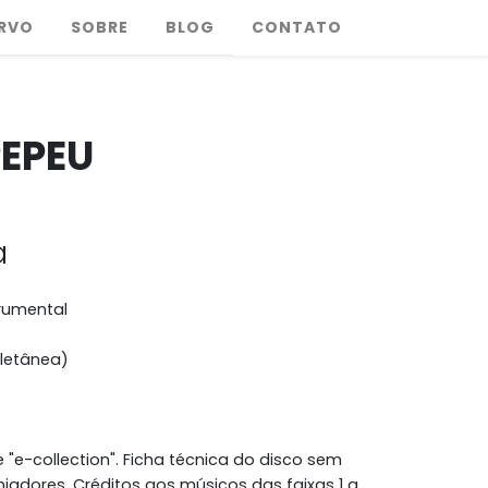
RVO
SOBRE
BLOG
CONTATO
PEPEU
a
trumental
letânea)
 "e-collection". Ficha técnica do disco sem
njadores. Créditos aos músicos das faixas 1 a