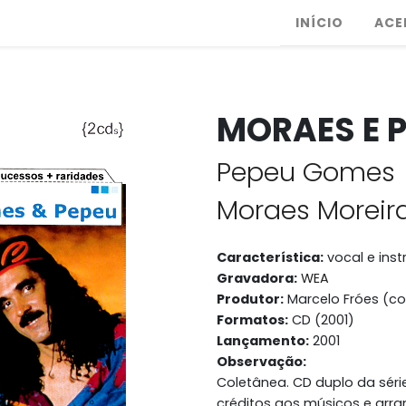
INÍCIO
ACE
MORAES E 
Pepeu Gomes
Moraes Moreir
Característica:
vocal e ins
Gravadora:
WEA
Produtor:
Marcelo Fróes (co
Formatos:
CD (2001)
Lançamento:
2001
Observação:
Coletânea. CD duplo da série
créditos aos músicos e arra