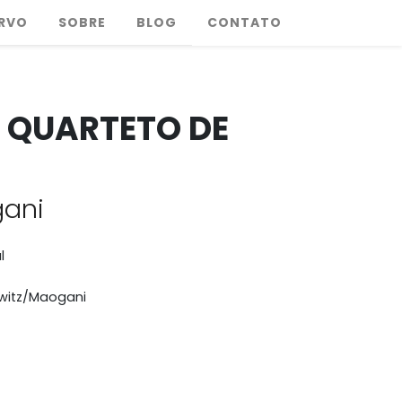
RVO
SOBRE
BLOG
CONTATO
 QUARTETO DE
gani
l
witz/Maogani