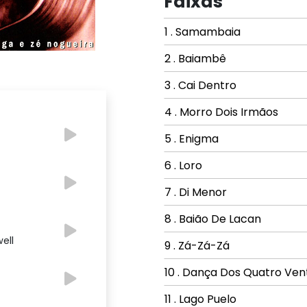
Faixas
1 . Samambaia
2 . Baiambê
3 . Cai Dentro
4 . Morro Dois Irmãos
5 . Enigma
6 . Loro
7 . Di Menor
8 . Baião De Lacan
ell
9 . Zá-Zá-Zá
10 . Dança Dos Quatro Ven
11 . Lago Puelo