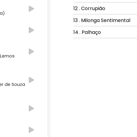
12 . Corrupião
ha)
13 . Milonga Sentimental
14 . Palhaço
a Lemos
ier de Souza