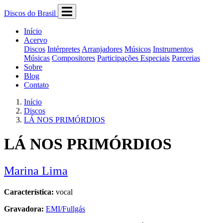
Discos do Brasil
Início
Acervo
Discos
Intérpretes
Arranjadores
Músicos
Instrumentos
Músicas
Compositores
Participações Especiais
Parcerias
Sobre
Blog
Contato
Início
Discos
LÁ NOS PRIMÓRDIOS
LÁ NOS PRIMÓRDIOS
Marina Lima
Característica:
vocal
Gravadora:
EMI/Fullgás