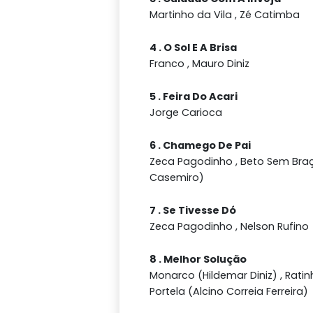
Martinho da Vila , Zé Catimba
4 . O Sol E A Brisa
Franco , Mauro Diniz
5 . Feira Do Acari
Jorge Carioca
6 . Chamego De Pai
Zeca Pagodinho , Beto Sem Braç
Casemiro)
7 . Se Tivesse Dó
Zeca Pagodinho , Nelson Rufino
8 . Melhor Solução
Monarco (Hildemar Diniz) , Rati
Portela (Alcino Correia Ferreira)