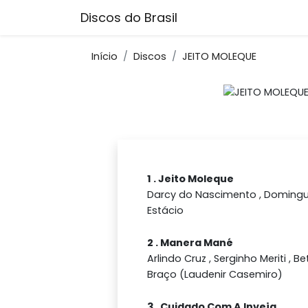
Discos do Brasil
Início
Discos
JEITO MOLEQUE
1 . Jeito Moleque
Darcy do Nascimento , Doming
Estácio
2 . Manera Mané
Arlindo Cruz , Serginho Meriti , 
Braço (Laudenir Casemiro)
3 . Cuidado Com A Inveja