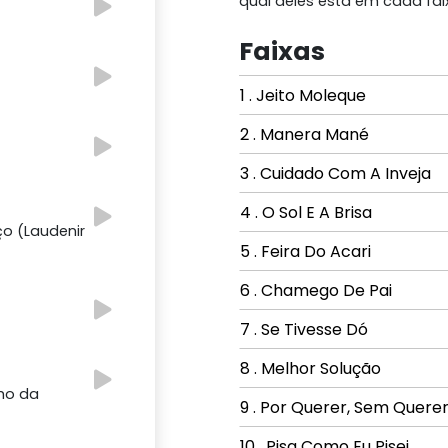
qual deles está em cada fai
Faixas
1 . Jeito Moleque
2 . Manera Mané
3 . Cuidado Com A Inveja
4 . O Sol E A Brisa
o (Laudenir
5 . Feira Do Acari
6 . Chamego De Pai
7 . Se Tivesse Dó
8 . Melhor Solução
nho da
9 . Por Querer, Sem Quere
10 . Pisa Como Eu Pisei