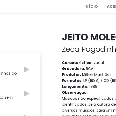
INÍCIO
ACE
JEITO MOL
Zeca Pagodin
Característica:
vocal
Gravadora:
RCA
uinhos do
Produtor:
Milton Manhães
Formatos:
LP (1988) / CD (1
Lançamento:
1988
Observação:
Beto Sem
Músicos não especificados p
identificados pela autora d
diversos músicos para um me