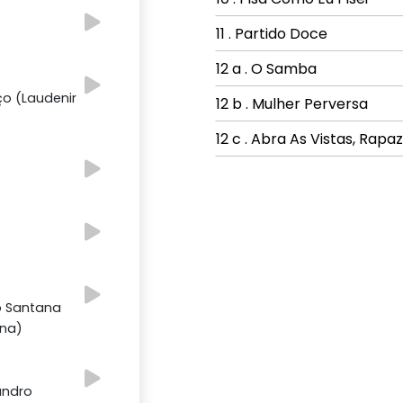
11 . Partido Doce
12 a . O Samba
o (Laudenir
12 b . Mulher Perversa
12 c . Abra As Vistas, Rapaz
co Santana
nna)
andro