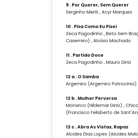
9 . Por Querer, Sem Querer
Serginho Meriti , Acyr Marques
10 . Pisa Como Eu Pisei
Zeca Pagodinho , Beto Sem Braç
Casemiro) , Aloísio Machado
11 . Partido Doce
Zeca Pagodinho , Mauro Diniz
12 a . O Samba
Argemiro (Argemiro Patrocínio)
12 b . Mulher Perversa
Monarco (Hildemar Diniz) , Chi
(Francisco Felisberto de Sant'A
12 c . Abra As Vistas, Rapaz
Alcides Dias Lopes (Alcides Mal