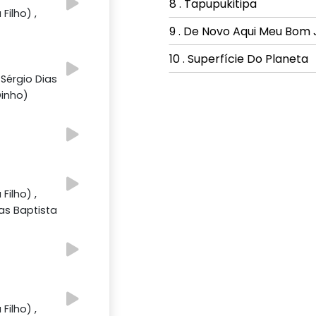
8 . Tapupukitipa
Filho) ,
9 . De Novo Aqui Meu Bom 
10 . Superfície Do Planeta
 Sérgio Dias
Dinho)
Filho) ,
ias Baptista
é
Filho) ,