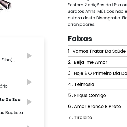
Existem 2 edições do LP: a or
Baratos Afins. Músicos não e
autora desta Discografia. F
arranjadores.
Faixas
1 . Vamos Tratar Da Saúde
Filho) ,
2 . Beija-me Amor
3 . Hoje É O Primeiro Dia D
4 . Teimosia
ário
5 . Frique Comigo
sto Da Sua
6 . Amor Branco E Preto
ias Baptista
7 . Tiroleite