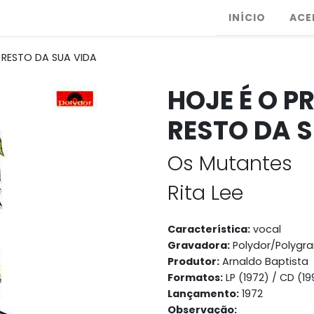
INÍCIO
ACE
O RESTO DA SUA VIDA
HOJE É O P
RESTO DA 
Os Mutantes
Rita Lee
Característica:
vocal
Gravadora:
Polydor/Polygr
Produtor:
Arnaldo Baptista
Formatos:
LP (1972) / CD (19
Lançamento:
1972
Observação: