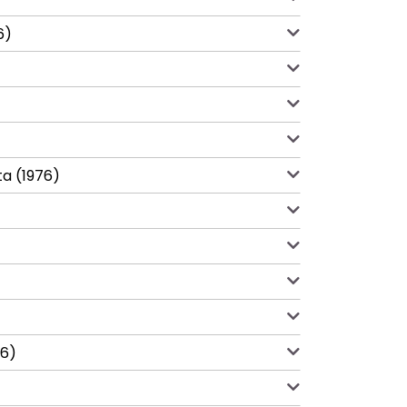
6)
ta (1976)
76)