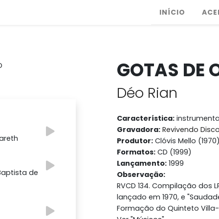
INÍCIO
ACE
GOTAS DE 
Déo Rian
Característica:
instrumenta
Gravadora:
Revivendo Disc
zareth
Produtor:
Clóvis Mello (1970
Formatos:
CD (1999)
Lançamento:
1999
Baptista de
Observação:
RVCD 134. Compilação dos LPs
lançado em 1970, e "Saudad
Formação do Quinteto Villa-