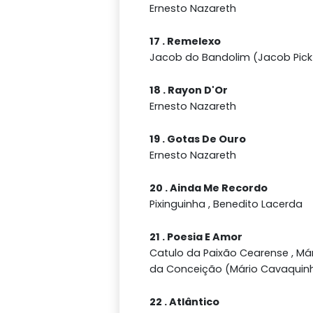
Ernesto Nazareth
17 . Remelexo
Jacob do Bandolim (Jacob Pick 
18 . Rayon D'Or
Ernesto Nazareth
19 . Gotas De Ouro
Ernesto Nazareth
20 . Ainda Me Recordo
Pixinguinha , Benedito Lacerda
21 . Poesia E Amor
Catulo da Paixão Cearense , Már
da Conceição (Mário Cavaquin
22 . Atlântico