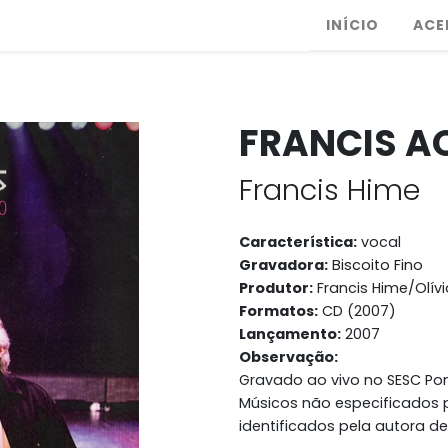
INÍCIO
ACE
FRANCIS A
Francis Hime
Característica:
vocal
Gravadora:
Biscoito Fino
Produtor:
Francis Hime/Olív
Formatos:
CD (2007)
Lançamento:
2007
Observação:
Gravado ao vivo no SESC Po
Músicos não especificados p
identificados pela autora de