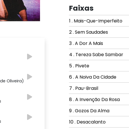
Faixas
1 . Mais-Que-Imperfeito
2 . Sem Saudades
3 . A Dor A Mais
4 . Tereza Sabe Sambar
5 . Pivete
6 . A Noiva Da Cidade
de Oliveira)
7 . Pau-Brasil
8 . A Invenção Da Rosa
s
9 . Gozos Da Alma
s
10 . Desacalanto