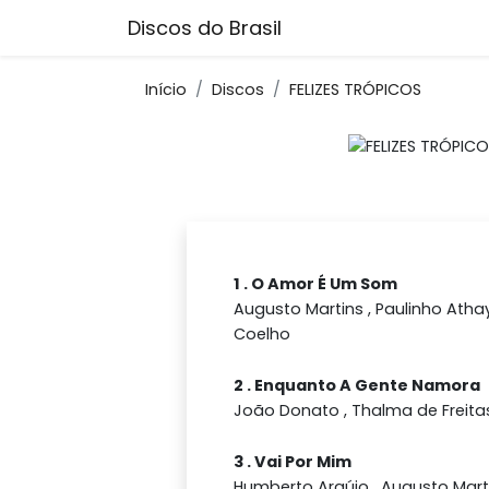
Discos do Brasil
Início
Discos
FELIZES TRÓPICOS
1 . O Amor É Um Som
Augusto Martins , Paulinho Athay
Coelho
2 . Enquanto A Gente Namora
João Donato , Thalma de Freita
3 . Vai Por Mim
Humberto Araújo , Augusto Mart