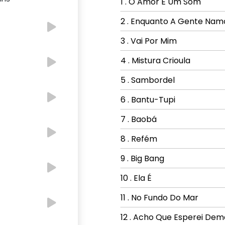
1 . O Amor É Um Som
2 . Enquanto A Gente Nam
3 . Vai Por Mim
4 . Mistura Crioula
5 . Sambordel
6 . Bantu-Tupi
7 . Baobá
8 . Refém
9 . Big Bang
10 . Ela É
11 . No Fundo Do Mar
12 . Acho Que Esperei Dem