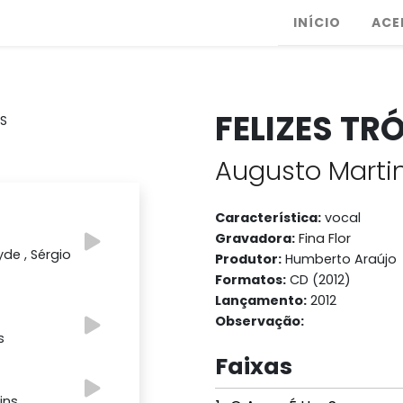
INÍCIO
ACE
FELIZES TR
Augusto Marti
Característica:
vocal
Gravadora:
Fina Flor
de , Sérgio
Produtor:
Humberto Araújo
Formatos:
CD (2012)
Lançamento:
2012
Observação:
s
Faixas
ins