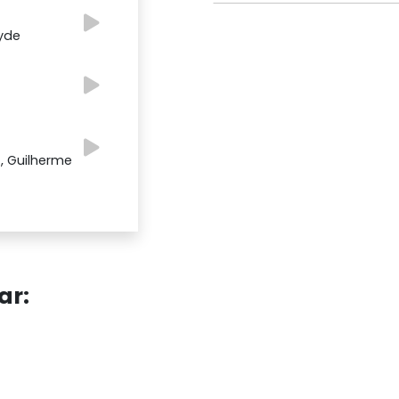
ayde
 , Guilherme
ar: