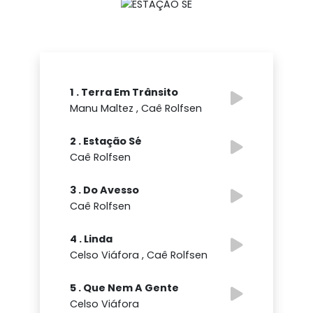
1 . Terra Em Trânsito
Manu Maltez , Caê Rolfsen
2 . Estação Sé
Caê Rolfsen
3 . Do Avesso
Caê Rolfsen
4 . Linda
Celso Viáfora , Caê Rolfsen
5 . Que Nem A Gente
Celso Viáfora