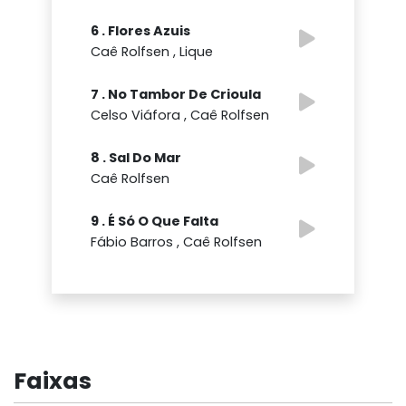
6 . Flores Azuis
Caê Rolfsen , Lique
7 . No Tambor De Crioula
Celso Viáfora , Caê Rolfsen
8 . Sal Do Mar
Caê Rolfsen
9 . É Só O Que Falta
Fábio Barros , Caê Rolfsen
Faixas