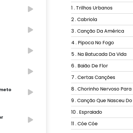
1 . Trilhos Urbanos
2 . Cabriola
3 . Canção Da América
4 . Pipoca No Fogo
5 . Na Batucada Da Vida
6 . Baião De Flor
7 . Certas Canções
8 . Chorinho Nervoso Par
rmeto
9 . Canção Que Nasceu D
10 . Espraiado
or
11 . Cóe Cóe