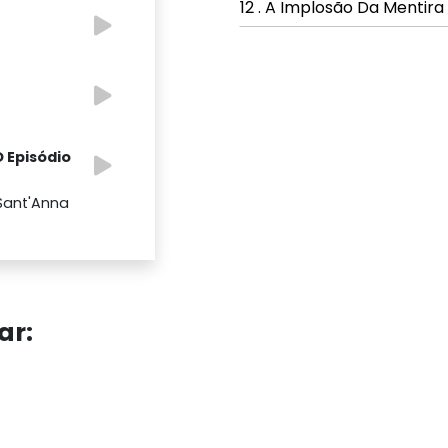
12 . A Implosão Da Mentira
O Episódio
Sant'Anna
ar: