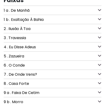
Faixas
1 a . De Manhã
1 b . Exaltação À Bahia
2 . Ilusão À Toa
3 . Travessia
4 . Eu Disse Adeus
5 . Zazueira
6 . O Conde
7 . De Onde Vens?
8 . Casa Forte
9 a . Faixa De Cetim
9 b . Morro