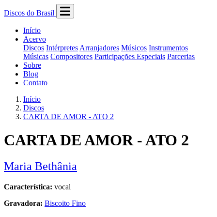
Discos do Brasil
Início
Acervo
Discos
Intérpretes
Arranjadores
Músicos
Instrumentos
Músicas
Compositores
Participações Especiais
Parcerias
Sobre
Blog
Contato
Início
Discos
CARTA DE AMOR - ATO 2
CARTA DE AMOR - ATO 2
Maria Bethânia
Característica:
vocal
Gravadora:
Biscoito Fino