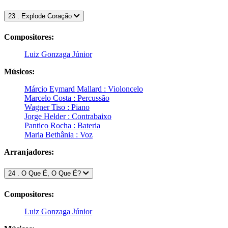
23 . Explode Coração
Compositores:
Luiz Gonzaga Júnior
Músicos:
Márcio Eymard Mallard : Violoncelo
Marcelo Costa : Percussão
Wagner Tiso : Piano
Jorge Helder : Contrabaixo
Pantico Rocha : Bateria
Maria Bethânia : Voz
Arranjadores:
24 . O Que É, O Que É?
Compositores:
Luiz Gonzaga Júnior