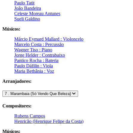
Paulo Tatit
João Bandeira
Celeste Moreau Antunes
Sueli Galdino
Músicos:
Márcio Eymard Mallard : Violoncelo
Marcelo Costa : Percussão
Wagner Tiso : Piano
Jorge Helder : Contrabaixo
Pantico Rocha : Bateria
Paulo Dáfilin : Viola
Maria Bethânia : Voz
Arranjadores:
7 . Marambaia (Só Vendo Que Beleza)
Compositores:
Rubens Campos
Henricão (Henrique Felipe da Costa)
Músicos: