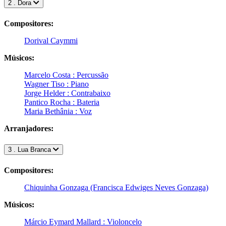
2 . Dora
Compositores:
Dorival Caymmi
Músicos:
Marcelo Costa : Percussão
Wagner Tiso : Piano
Jorge Helder : Contrabaixo
Pantico Rocha : Bateria
Maria Bethânia : Voz
Arranjadores:
3 . Lua Branca
Compositores:
Chiquinha Gonzaga (Francisca Edwiges Neves Gonzaga)
Músicos:
Márcio Eymard Mallard : Violoncelo