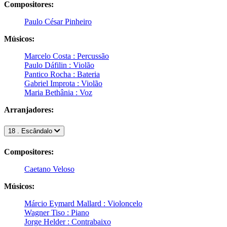
Compositores:
Paulo César Pinheiro
Músicos:
Marcelo Costa : Percussão
Paulo Dáfilin : Violão
Pantico Rocha : Bateria
Gabriel Improta : Violão
Maria Bethânia : Voz
Arranjadores:
18 . Escândalo
Compositores:
Caetano Veloso
Músicos:
Márcio Eymard Mallard : Violoncelo
Wagner Tiso : Piano
Jorge Helder : Contrabaixo