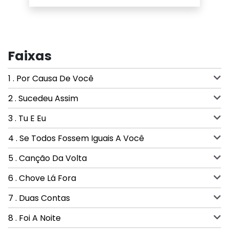
Faixas
1 . Por Causa De Você
2 . Sucedeu Assim
3 . Tu E Eu
4 . Se Todos Fossem Iguais A Você
5 . Canção Da Volta
6 . Chove Lá Fora
7 . Duas Contas
8 . Foi A Noite