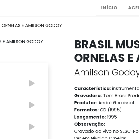
INÍCIO
ACE
DO ORNELAS E AMILSON GODOY
BRASIL MUS
ORNELAS E
Amilson Godo
Característica:
instrumenta
Gravadora:
Tom Brasil Prod
Produtor:
André Geraissati
Formatos:
CD (1995)
Lançamento:
1995
Observação:
Gravado ao vivo no SESC-Po
ver em Nivaldo Ornelas.