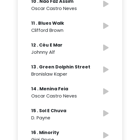
10 . Não Faz Assim
Oscar Castro Neves
11 . Blues Walk
Clifford Brown
12 . Céu E Mar
Johnny Alf
13 . Green Dolphin Street
Bronislaw Kaper
14 . Menina Feia
Oscar Castro Neves
15 . Sol E Chuva
D. Payne
16 . Minority
Gigi Gryce