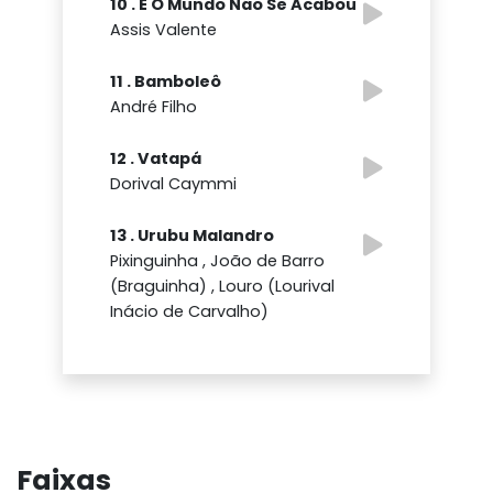
10 . E O Mundo Não Se Acabou
Assis Valente
11 . Bamboleô
André Filho
12 . Vatapá
Dorival Caymmi
13 . Urubu Malandro
Pixinguinha , João de Barro
(Braguinha) , Louro (Lourival
Inácio de Carvalho)
Faixas