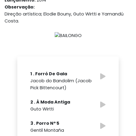
Lançamento:
2014
Observação:
Direção artística; Elodie Bouny, Guto Wirtti e Yamandú
Costa.
1 . Forró De Gala
Jacob do Bandolim (Jacob
Pick Bittencourt)
2 . À Moda Antiga
Guto Wirtti
3 . Porro Nº 5
Gentil Montaña