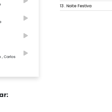
o
13 . Noite Festiva
a
o , Carlos
ar: