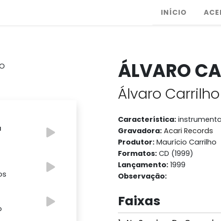
INÍCIO
ACE
ÁLVARO CA
Álvaro Carrilho
Característica:
instrumenta
a
Gravadora:
Acari Records
Produtor:
Maurício Carrilho
Formatos:
CD (1999)
Lançamento:
1999
os
Observação:
Faixas
o