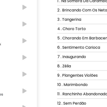
1 . Na Sombra Da Carambo
2 . Brincando Com Os Net
3 . Tangerina
4 . Choro Torto
5 . Chorando Em Barbace
o
6 . Sentimento Carioca
7 . Inaugurando
8 . Zélia
9 . Plangentes Violões
10 . Marimbondo
11 . Ranchinho Abandonad
os
12 . Sem Perdão