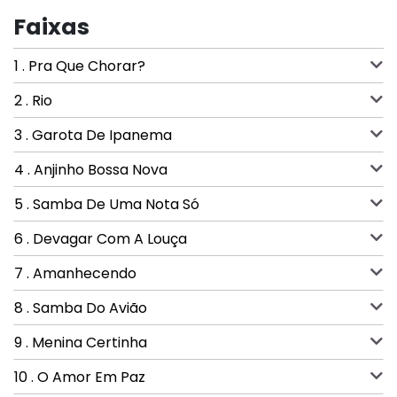
Faixas
1 . Pra Que Chorar?
2 . Rio
3 . Garota De Ipanema
4 . Anjinho Bossa Nova
5 . Samba De Uma Nota Só
6 . Devagar Com A Louça
7 . Amanhecendo
8 . Samba Do Avião
9 . Menina Certinha
10 . O Amor Em Paz