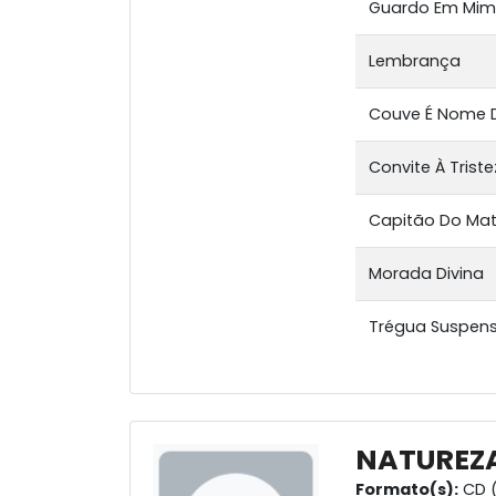
Guardo Em Mim
Lembrança
Couve É Nome 
Convite À Trist
Capitão Do Ma
Morada Divina
Trégua Suspen
NATUREZA
Formato(s):
CD (