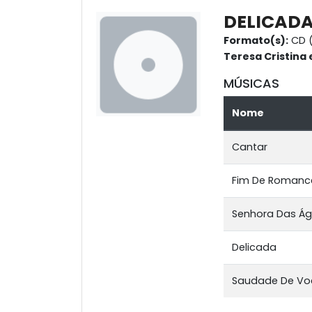
DELICAD
Formato(s):
CD 
Teresa Cristina
MÚSICAS
Nome
Cantar
Fim De Romanc
Senhora Das Á
Delicada
Saudade De Vo