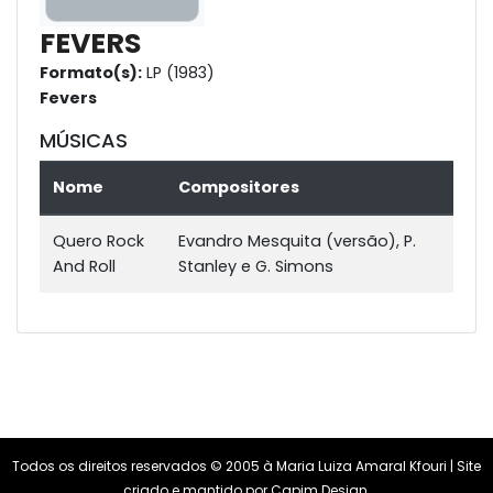
FEVERS
Formato(s):
LP (1983)
Fevers
MÚSICAS
Nome
Compositores
Quero Rock
Evandro Mesquita (versão), P.
And Roll
Stanley e G. Simons
Todos os direitos reservados © 2005 à Maria Luiza Amaral Kfouri | Site
criado e mantido por
Capim Design
.