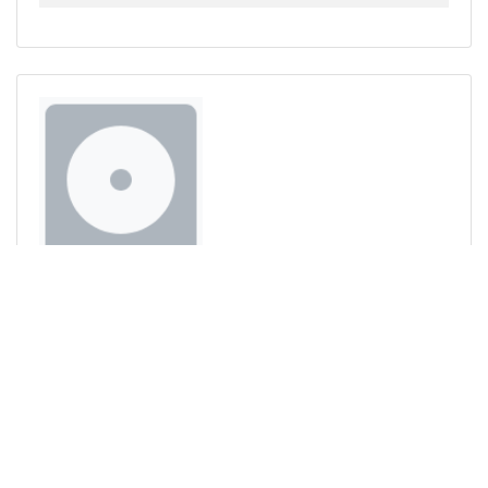
MOOD INGÊNUO -
PIXINGUINHA MEETS DUKE
ELLINGTON
Formato(s):
CD (1999)
Paulo Moura e Cliff Korman
MÚSICAS
Nome
Compositores