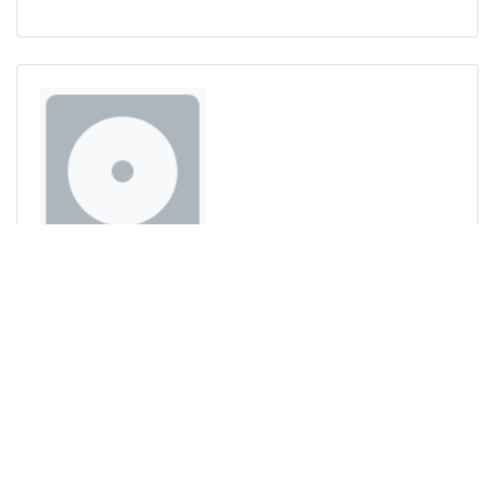
MARCO ZERO AO VIVO
Formato(s):
CD (2006)
Alceu Valença
MÚSICAS
Nome
Compositores
Nas Asas De Um
Alceu Valença e Don
Passarinho
Tronxo