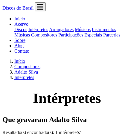
Discos do Brasil
Início
Acervo
Discos
Intérpretes
Arranjadores
Músicos
Instrumentos
Músicas
Compositores
Participações Especiais
Parcerias
Sobre
Blog
Contato
Início
Compositores
Adalto Silva
Intérpretes
Intérpretes
Que gravaram Adalto Silva
Resultado(s) encontrado(s): 1 intérprete(s).