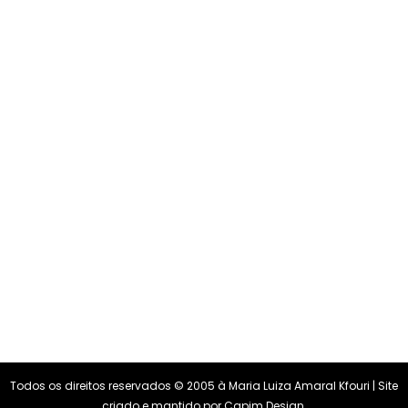
Todos os direitos reservados © 2005 à Maria Luiza Amaral Kfouri | Site
criado e mantido por
Capim Design
.