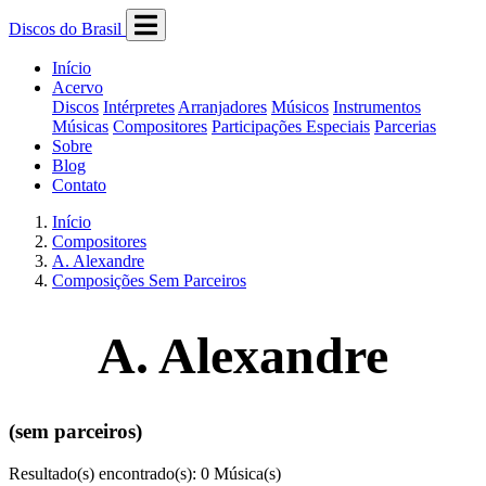
Discos do Brasil
Início
Acervo
Discos
Intérpretes
Arranjadores
Músicos
Instrumentos
Músicas
Compositores
Participações Especiais
Parcerias
Sobre
Blog
Contato
Início
Compositores
A. Alexandre
Composições Sem Parceiros
A. Alexandre
(sem parceiros)
Resultado(s) encontrado(s): 0 Música(s)