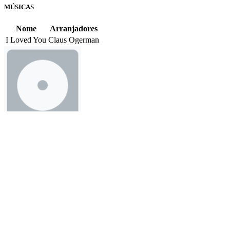
MÚSICAS
Nome
Arranjadores
I Loved You
Claus Ogerman
MATITA PERÊ
Formato(s):
LP (1973) / CD (1995)
Tom Jobim
MÚSICAS
Arranjador em faixa(s) não determinada(s).