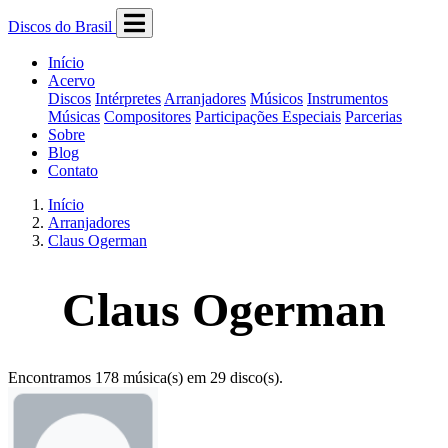
Discos do Brasil
Início
Acervo
Discos
Intérpretes
Arranjadores
Músicos
Instrumentos
Músicas
Compositores
Participações Especiais
Parcerias
Sobre
Blog
Contato
Início
Arranjadores
Claus Ogerman
Claus Ogerman
Encontramos 178 música(s) em 29 disco(s).