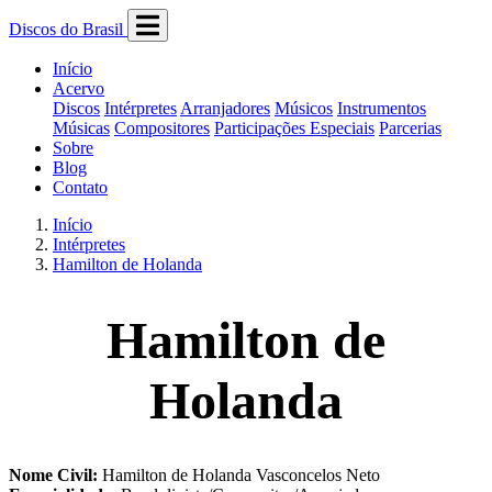
Discos do Brasil
Início
Acervo
Discos
Intérpretes
Arranjadores
Músicos
Instrumentos
Músicas
Compositores
Participações Especiais
Parcerias
Sobre
Blog
Contato
Início
Intérpretes
Hamilton de Holanda
Hamilton de
Holanda
Nome Civil:
Hamilton de Holanda Vasconcelos Neto