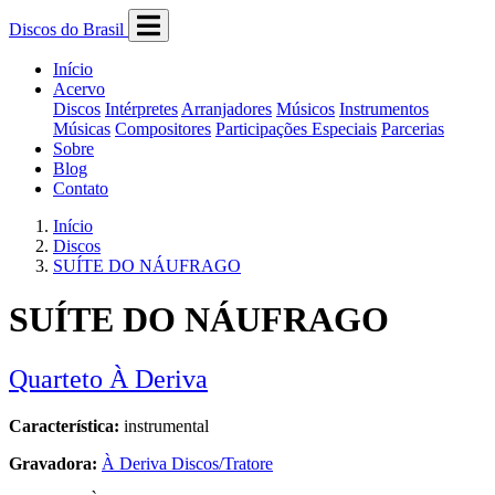
Discos do Brasil
Início
Acervo
Discos
Intérpretes
Arranjadores
Músicos
Instrumentos
Músicas
Compositores
Participações Especiais
Parcerias
Sobre
Blog
Contato
Início
Discos
SUÍTE DO NÁUFRAGO
SUÍTE DO NÁUFRAGO
Quarteto À Deriva
Característica:
instrumental
Gravadora:
À Deriva Discos/Tratore