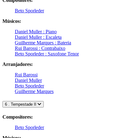
Compositores:
Beto Sporleder
Músicos:
Daniel Muller : Piano
Daniel Muller : Escaleta
Guilherme Marques : Bateria
Rui Barossi : Contrabaixo
Beto Sporleder : Saxofone Tenor
Arranjadores:
Rui Barossi
Daniel Muller
Beto Sporleder
Guilherme Marques
6 . Tempestade II
Compositores:
Beto Sporleder
Músicos: