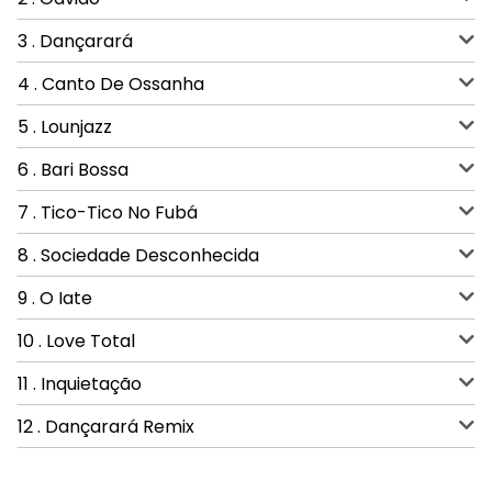
3 . Dançarará
4 . Canto De Ossanha
5 . Lounjazz
6 . Bari Bossa
7 . Tico-Tico No Fubá
8 . Sociedade Desconhecida
9 . O Iate
10 . Love Total
11 . Inquietação
12 . Dançarará Remix