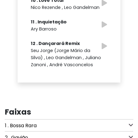
10 . Love Total
Nico Rezende , Leo Gandelman
11 . Inquietação
Ary Barroso
12 . Dançarará Remix
Seu Jorge (Jorge Mário da
Silva) , Leo Gandelman , Juliano
Zanoni , André Vasconcelos
Faixas
1 . Bossa Rara
2 . Gavião