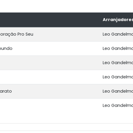
Arranjadore
Coração Pro Seu
Leo Gandelma
bundo
Leo Gandelma
Leo Gandelma
Leo Gandelma
arato
Leo Gandelma
Leo Gandelma