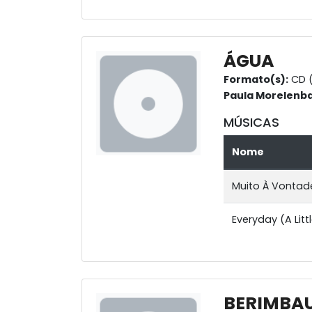
ÁGUA
Formato(s):
CD (
Paula Morelenb
MÚSICAS
Nome
Muito À Vontad
Everyday (A Litt
BERIMBA