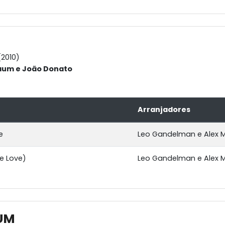
2010)
aum e João Donato
Arranjadores
e
Leo Gandelman e Alex M
le Love)
Leo Gandelman e Alex M
UM