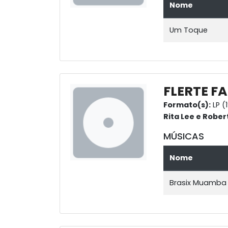
Nome
Um Toque
FLERTE F
Formato(s):
LP (
Rita Lee e Rober
MÚSICAS
Nome
Brasix Muamba