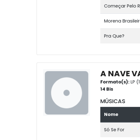
Começar Pelo
Morena Brasilei
Pra Que?
A NAVE V
Formato(s):
LP (
14 Bis
MÚSICAS
Nome
Só Se For